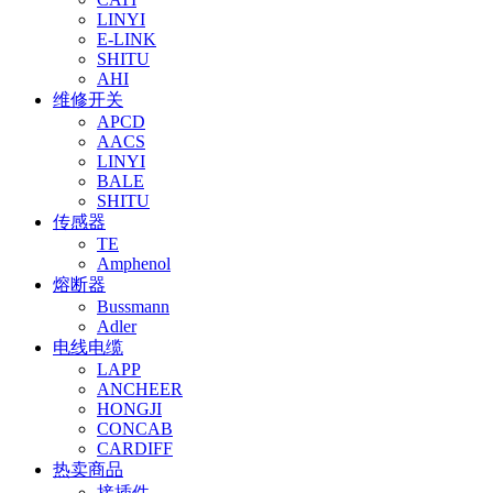
LINYI
E-LINK
SHITU
AHI
维修开关
APCD
AACS
LINYI
BALE
SHITU
传感器
TE
Amphenol
熔断器
Bussmann
Adler
电线电缆
LAPP
ANCHEER
HONGJI
CONCAB
CARDIFF
热卖商品
接插件