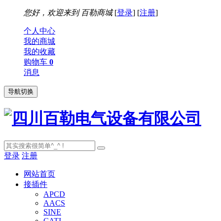
您好，欢迎来到
百勒商城
[
登录
] [
注册
]
个人中心
我的商城
我的收藏
购物车
0
消息
导航切换
登录
注册
网站首页
接插件
APCD
AACS
SINE
CATI