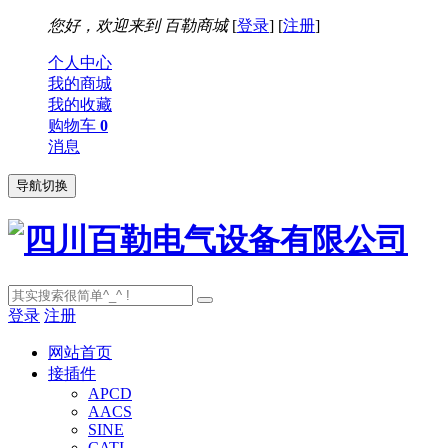
您好，欢迎来到
百勒商城
[
登录
] [
注册
]
个人中心
我的商城
我的收藏
购物车
0
消息
导航切换
登录
注册
网站首页
接插件
APCD
AACS
SINE
CATI