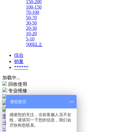
150-200
100-150
70-100
50-70
30-50
20-30
10-20
5-10
500以上
综合
销量
******
加载中...
回收使用
专业维修
7天退换
请您留言
服务中心
售后服务
感谢您的关注，当前客服人员不在
市场运用
线，请填写一下您的信息，我们会
>能源储存市场
尽快和您联系。
>工业自动化市场