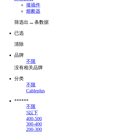
接插件
熔断器
筛选出
...
条数据
已选
清除
品牌
不限
没有相关品牌
分类
不限
Cableplus
******
不限
5以下
400-500
300-400
200-300