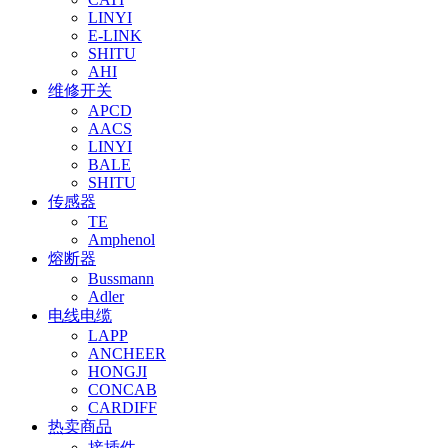
LINYI
E-LINK
SHITU
AHI
维修开关
APCD
AACS
LINYI
BALE
SHITU
传感器
TE
Amphenol
熔断器
Bussmann
Adler
电线电缆
LAPP
ANCHEER
HONGJI
CONCAB
CARDIFF
热卖商品
接插件