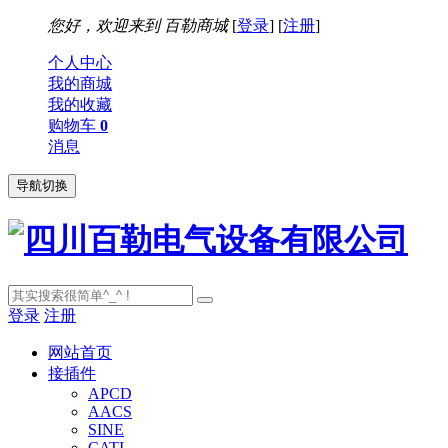
您好，欢迎来到
百勒商城
[
登录
] [
注册
]
个人中心
我的商城
我的收藏
购物车
0
消息
导航切换
登录
注册
网站首页
接插件
APCD
AACS
SINE
CATI