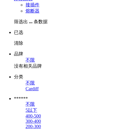
接插件
熔断器
筛选出
...
条数据
已选
清除
品牌
不限
没有相关品牌
分类
不限
Cardiff
******
不限
5以下
400-500
300-400
200-300