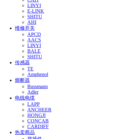
LINYI
E-LINK
SHITU
AHI
维修开关
APCD
AACS
LINYI
BALE
SHITU
传感器
TE
Amphenol
熔断器
Bussmann
Adler
电线电缆
LAPP
ANCHEER
HONGJI
CONCAB
CARDIFF
热卖商品
接插件