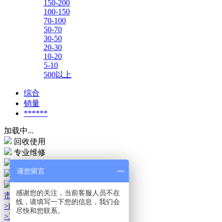
150-200
100-150
70-100
50-70
30-50
20-30
10-20
5-10
500以上
综合
销量
******
加载中...
回收使用
专业维修
7天退换
请您留言
服务中心
售后服务
感谢您的关注，当前客服人员不在
市场运用
线，请填写一下您的信息，我们会
>能源储存市场
尽快和您联系。
>工业自动化市场