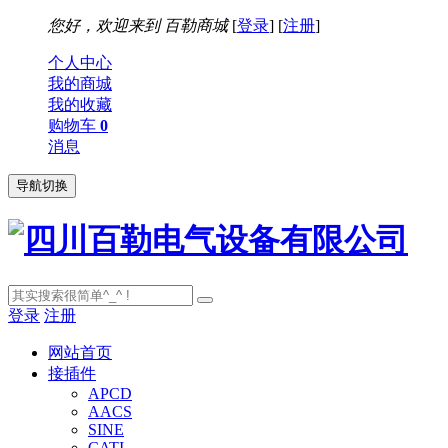
您好，欢迎来到
百勒商城
[
登录
] [
注册
]
个人中心
我的商城
我的收藏
购物车
0
消息
导航切换
登录
注册
网站首页
接插件
APCD
AACS
SINE
CATI