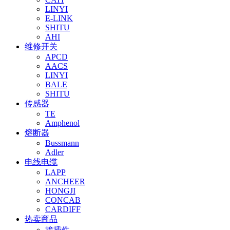
LINYI
E-LINK
SHITU
AHI
维修开关
APCD
AACS
LINYI
BALE
SHITU
传感器
TE
Amphenol
熔断器
Bussmann
Adler
电线电缆
LAPP
ANCHEER
HONGJI
CONCAB
CARDIFF
热卖商品
接插件