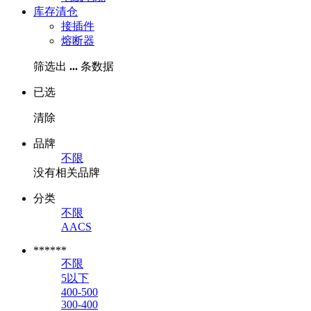
库存清仓
接插件
熔断器
筛选出
...
条数据
已选
清除
品牌
不限
没有相关品牌
分类
不限
AACS
******
不限
5以下
400-500
300-400