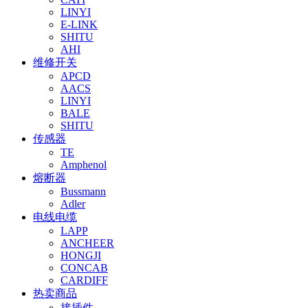
LINYI
E-LINK
SHITU
AHI
维修开关
APCD
AACS
LINYI
BALE
SHITU
传感器
TE
Amphenol
熔断器
Bussmann
Adler
电线电缆
LAPP
ANCHEER
HONGJI
CONCAB
CARDIFF
热卖商品
接插件