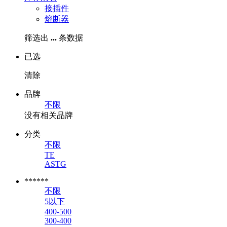
接插件
熔断器
筛选出
...
条数据
已选
清除
品牌
不限
没有相关品牌
分类
不限
TE
ASTG
******
不限
5以下
400-500
300-400