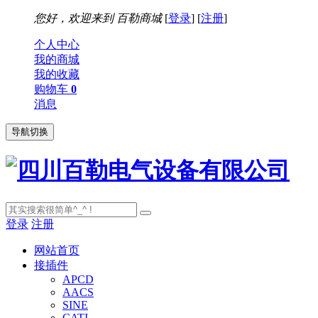
您好，欢迎来到
百勒商城
[
登录
] [
注册
]
个人中心
我的商城
我的收藏
购物车
0
消息
导航切换
登录
注册
网站首页
接插件
APCD
AACS
SINE
CATI