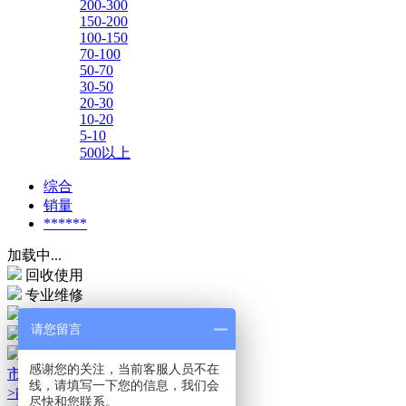
200-300
150-200
100-150
70-100
50-70
30-50
20-30
10-20
5-10
500以上
综合
销量
******
加载中...
回收使用
专业维修
7天退换
请您留言
服务中心
售后服务
感谢您的关注，当前客服人员不在
市场运用
线，请填写一下您的信息，我们会
>能源储存市场
尽快和您联系。