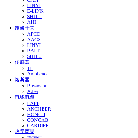
LINYI
E-LINK
SHITU
AHI
维修开关
APCD
AACS
LINYI
BALE
SHITU
传感器
TE
Amphenol
熔断器
Bussmann
Adler
电线电缆
LAPP
ANCHEER
HONGJI
CONCAB
CARDIFF
热卖商品
接插件