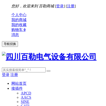
您好，欢迎来到
百勒商城
[
登录
] [
注册
]
个人中心
我的商城
我的收藏
购物车
0
消息
导航切换
登录
注册
网站首页
接插件
APCD
AACS
SINE
CATI