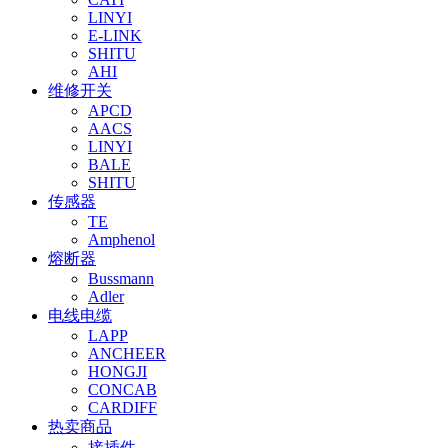
LINYI
E-LINK
SHITU
AHI
维修开关
APCD
AACS
LINYI
BALE
SHITU
传感器
TE
Amphenol
熔断器
Bussmann
Adler
电线电缆
LAPP
ANCHEER
HONGJI
CONCAB
CARDIFF
热卖商品
接插件