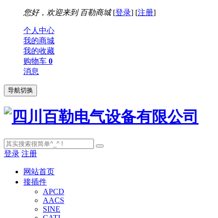
您好，欢迎来到
百勒商城
[
登录
] [
注册
]
个人中心
我的商城
我的收藏
购物车
0
消息
导航切换
登录
注册
网站首页
接插件
APCD
AACS
SINE
CATI