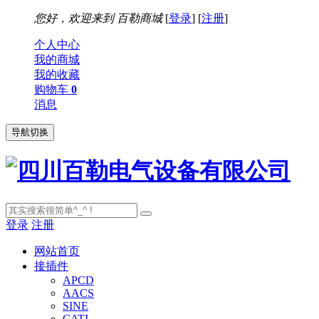
您好，欢迎来到
百勒商城
[
登录
] [
注册
]
个人中心
我的商城
我的收藏
购物车
0
消息
导航切换
登录
注册
网站首页
接插件
APCD
AACS
SINE
CATI