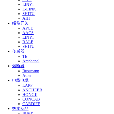
LINYI
E-LINK
SHITU
AHI
维修开关
APCD
AACS
LINYI
BALE
SHITU
传感器
TE
Amphenol
熔断器
Bussmann
Adler
电线电缆
LAPP
ANCHEER
HONGJI
CONCAB
CARDIFF
热卖商品
接插件