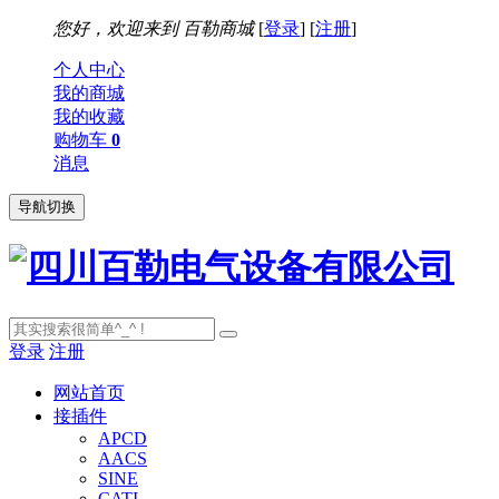
您好，欢迎来到
百勒商城
[
登录
] [
注册
]
个人中心
我的商城
我的收藏
购物车
0
消息
导航切换
登录
注册
网站首页
接插件
APCD
AACS
SINE
CATI