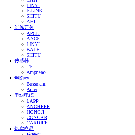
LINYI
E-LINK
SHITU
AHI
维修开关
APCD
AACS
LINYI
BALE
SHITU
传感器
TE
Amphenol
熔断器
Bussmann
Adler
电线电缆
LAPP
ANCHEER
HONGJI
CONCAB
CARDIFF
热卖商品
接插件