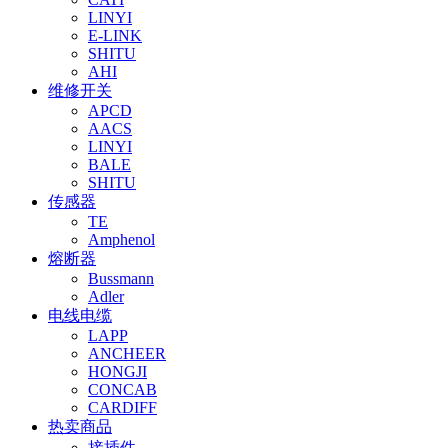
LINYI
E-LINK
SHITU
AHI
维修开关
APCD
AACS
LINYI
BALE
SHITU
传感器
TE
Amphenol
熔断器
Bussmann
Adler
电线电缆
LAPP
ANCHEER
HONGJI
CONCAB
CARDIFF
热卖商品
接插件