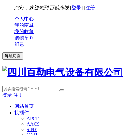
您好，欢迎来到
百勒商城
[
登录
] [
注册
]
个人中心
我的商城
我的收藏
购物车
0
消息
导航切换
登录
注册
网站首页
接插件
APCD
AACS
SINE
CATI