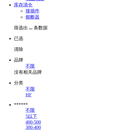
库存清仓
接插件
熔断器
筛选出
...
条数据
已选
清除
品牌
不限
没有相关品牌
分类
不限
HF
******
不限
5以下
400-500
300-400