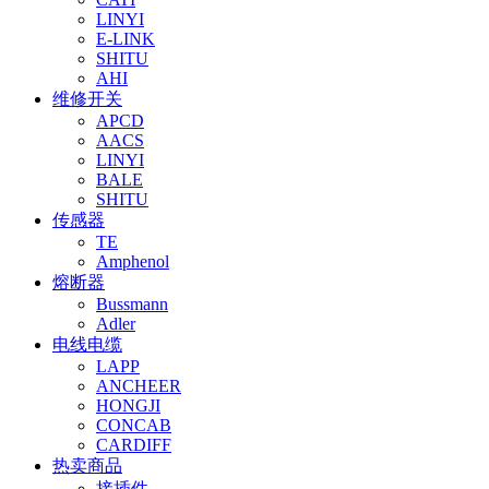
LINYI
E-LINK
SHITU
AHI
维修开关
APCD
AACS
LINYI
BALE
SHITU
传感器
TE
Amphenol
熔断器
Bussmann
Adler
电线电缆
LAPP
ANCHEER
HONGJI
CONCAB
CARDIFF
热卖商品
接插件