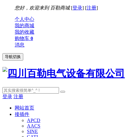
您好，欢迎来到
百勒商城
[
登录
] [
注册
]
个人中心
我的商城
我的收藏
购物车
0
消息
导航切换
登录
注册
网站首页
接插件
APCD
AACS
SINE
CATI