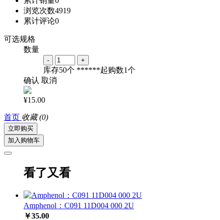
累计销量
0
浏览次数
4919
累计评论
0
可选规格
数量
-
+
库存
50
个
******起购数
1
个
确认
取消
¥15.00
首页
收藏
(0)
立即购买
加入购物车
看了又看
Amphenol：C091 11D004 000 2U
￥35.00