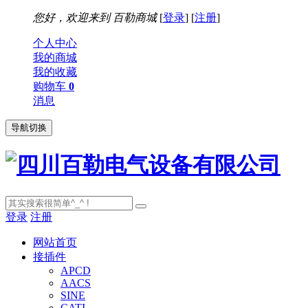
您好，欢迎来到
百勒商城
[
登录
] [
注册
]
个人中心
我的商城
我的收藏
购物车
0
消息
导航切换
登录
注册
网站首页
接插件
APCD
AACS
SINE
CATI