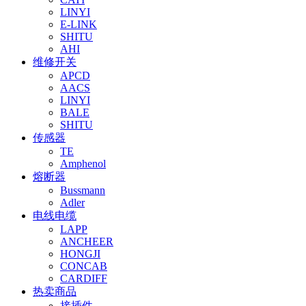
LINYI
E-LINK
SHITU
AHI
维修开关
APCD
AACS
LINYI
BALE
SHITU
传感器
TE
Amphenol
熔断器
Bussmann
Adler
电线电缆
LAPP
ANCHEER
HONGJI
CONCAB
CARDIFF
热卖商品
接插件