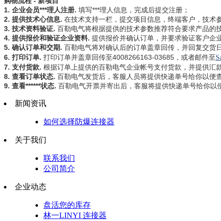
购物流程
-
新项目
1.
企业会员***理人注册
.
填写***理人信息，完成后提交注册；
2.
提供技术心信息
.
在技术支持一栏，提交项目信息，终端客户，技术
3.
技术资料验证
.
百勒电气
将根据提供的技术参数推荐符合要求产品的
4.
提供报价和验证企业资料
.
提供报价并确认订单，并要求验证客户企业
5.
确认订单和交期
.
百勒电气
将对确认后的订单盖章回传，并回复交货
6.
打印订单
.
打印订单并盖章回传至
4008266163-03685
，或者邮件至
S
7.
支付货款
.
根据订单上提供的
百勒电气
企业帐号支付货款，并提供汇
8.
查看订单状态
.
百勒电气
发货后，客服人员将提供快递单号给你以便
9.
查看******状态
.
百勒电气
开票并寄出后，客服将提供快递单号给你以
新闻资讯
如何选择防爆连接器
关于我们
联系我们
公司简介
企业动态
盘活您的库存
林一LINYI 连接器