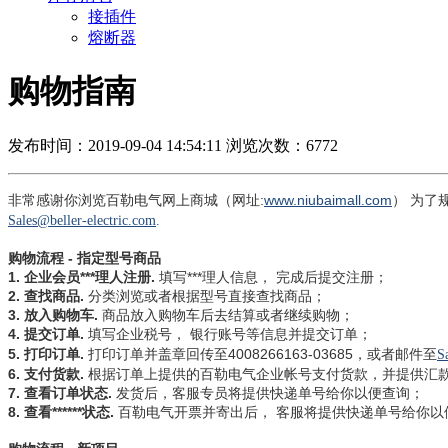
接插件
熔断器
购物指南
发布时间：2019-09-04 14:54:11
浏览次数：6772
非常感谢你浏览百勒电气网上商城（网址
:
www.niubaimall.com
）
为了
Sales@
beller-electric.com
.
购物流程
-
指定型号商品
1.
企业会员***理人注册
.
填写***理人信息，
完成后提交注册；
2.
查找商品
.
分类浏览或者根据型号直接查找商品；
3.
放入购物车
.
商品放入购物车后去结算或者继续购物；
4.
提交订单
.
填写企业税号，
银行账号等信息并提交订单；
5.
打印订单
.
打印订单并盖章回传至
4008266163-03685
，或者邮件至
S
6.
支付货款
.
根据订单上提供的
百勒电气
企业帐号支付货款，并提供汇
7.
查看订单状态
.
发货后，客服专员将提供快递单号给你以便查询；
8.
查看******状态
.
百勒电气
开票并寄出后，
客服将提供快递单号给你以