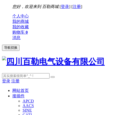
您好，欢迎来到
百勒商城
[
登录
] [
注册
]
个人中心
我的商城
我的收藏
购物车
0
消息
导航切换
登录
注册
网站首页
接插件
APCD
AACS
SINE
CATI