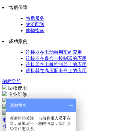
售后保障
售后服务
物流配送
购物指南
成功案例
连接器在电动乘用车的应用
连接器在多合一控制器的应用
连接器在电机控制器上的应用
连接器在高压配电盒上的应用
侧栏导航
回收使用
专业维修
7天退换
请您留言
服务中心
售后服务
感谢您的关注，当前客服人员不在
市场运用
线，请填写一下您的信息，我们会
>能源储存市场
尽快和您联系。