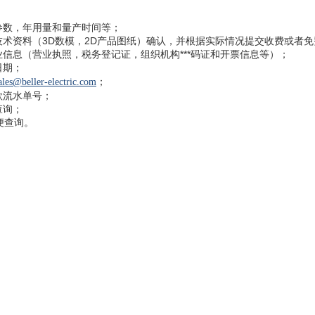
参数，年用量和量产时间等；
技术资料（
3D
数模，
2D
产品图纸）确认，并根据实际情况提交收费或者免
信息（营业执照，税务登记证，组织机构***码证和开票信息等）；
日期；
；
ales@
beller-electric.com
款流水单号；
查询；
便查询。