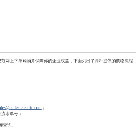
规范网上下单购物并保障你的企业权益，下面列出了两种提供的购物流程，
；
ales@
beller-electric.com
款流水单号；
便查询
.