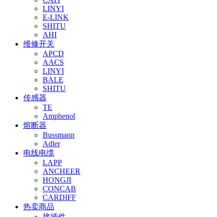
LINYI
E-LINK
SHITU
AHI
维修开关
APCD
AACS
LINYI
BALE
SHITU
传感器
TE
Amphenol
熔断器
Bussmann
Adler
电线电缆
LAPP
ANCHEER
HONGJI
CONCAB
CARDIFF
热卖商品
接插件